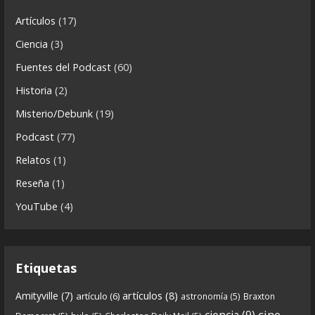
0
0
View on facebook
r
ó
Artículos
(17)
Crónicas de Nantucket
n
Ciencia
(3)
5 years ago
i
Fuentes del Podcast
(60)
c
CdN 6x02 – Ras Ras Rasputín (el monje que vino
Historia
(2)
a
del frío)
s
Misterio/Debunk
(19)
Podcast
(77)
Descargar programa
https://www.ivoox.com/cdn-
Relatos
(1)
6x02-8211-ras-ras-rasputin-el-monje-audios-
Reseña
(1)
mp3_rf_62723031_1.html
YouTube
(4)
En esta entrega traemos
...
See more
Etiquetas
8
0
View on facebook
artículos
(8)
Amityville
(7)
artículo
(6)
astronomía
(5)
Braxton
Crónicas de Nantucket
cine
ciencia
(9)