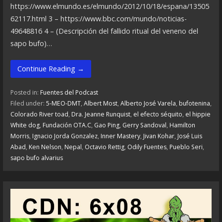
https://www.elmundo.es/elmundo/2012/10/18/espana/13505
62117.html 3 – https://www.bbc.com/mundo/noticias-
49648816 4 – (Descripción del fallido ritual del veneno del
sapo bufo)…
Continue Reading →
Posted in:
Fuentes del Podcast
Filed under:
5-MEO-DMT
,
Albert Most
,
Alberto José Varela
,
bufotenina
,
Colorado River toad
,
Dra. Jeanne Runquist
,
el efecto séquito
,
el hippie
White dog
,
Fundación OTA.C
,
Gao Ping
,
Gerry Sandoval
,
Hamilton
Morris
,
Ignacio Jorda Gonzalez
,
Inner Mastery
,
Jivan Kohar
,
José Luis
Abad
,
Ken Nelson
,
Nepal
,
Octavio Rettig
,
Odily Fuentes
,
Pueblo Seri
,
sapo bufo alvarius