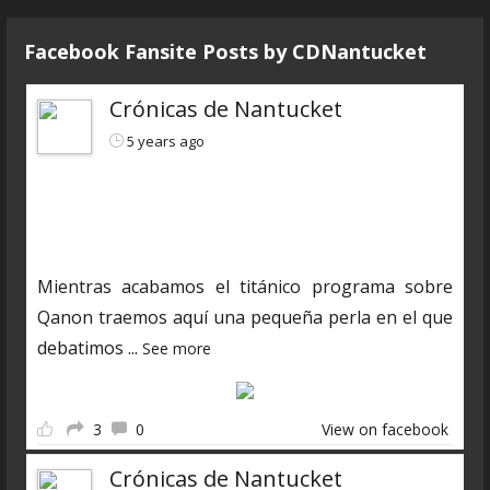
Facebook Fansite Posts by ‎CDNantucket
Crónicas de Nantucket
5 years ago
https://www.ivoox.com/cdn-6x04-8211-autopsias-
a-extraterrestres-audios-mp3_rf_66160898_1.html
Mientras acabamos el titánico programa sobre
Qanon traemos aquí una pequeña perla en el que
debatimos
...
See more
3
0
View on facebook
Crónicas de Nantucket