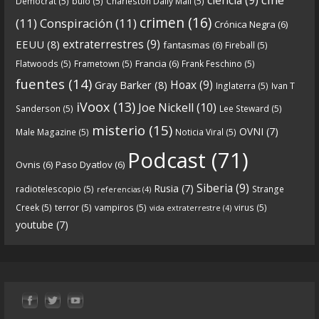
Democrat
(5)
bulo
(5)
Charleston Daily Mail
(5)
5 years ago
crimen
(16)
(11)
Conspiración
(11)
Crónica Negra
(6)
Crónicas De Nantucket on Twitter
extraterrestres
(9)
EEUU
(8)
fantasmas
(6)
Fireball
(5)
Francia
(6)
Flatwoods
(5)
Frametown
(5)
Frank Feschino
(5)
Próximamente en el
de Crónicas de
#Podcast
fuentes
(14)
Hoax
(9)
Gray Barker
(8)
Inglaterra
(5)
Ivan T
nantucket.
iVoox
(13)
Joe Nickell
(10)
Sanderson
(5)
Lee Steward
(5)
https://twitter.com/CDNantucket/status/13336753
misterio
(15)
OVNI
(7)
Male Magazine
(5)
Noticia Viral
(5)
52049274880?s=19
Podcast
(71)
Ovnis
(6)
Paso Dyatlov
(6)
“Próximamente en el
de Crónicas de
#podcast
Siberia
(9)
nantucket.
https://t.co/3zqG4RtRl7
”
Rusia
(7)
radiotelescopio
(5)
Strange
referencias
(4)
Creek
(5)
terror
(5)
vampiros
(5)
virus
(5)
vida extraterrestre
(4)
youtube
(7)
0
1
View on facebook
«
‹
›
»
2
of
13