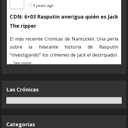
5 years ago
CDN: 6×03 Rasputin averigua quién es Jack
The ripper
El más reciente Crónicas de Nantucket. Una perla
sobre la hilarante historia de Rasputin
“investigando” los crímenes de Jack el destripador.
...
See more
En estos días algunos de los marineros estamos
muy ocupados en las obligaciones de nuestra vida
Las Crónicas
secreta. Poco a poco volvemos a la normalidad y ya
estamos preparando nuevos y desopilantes
L
temas.
...
a
See more
s
C
Categorias