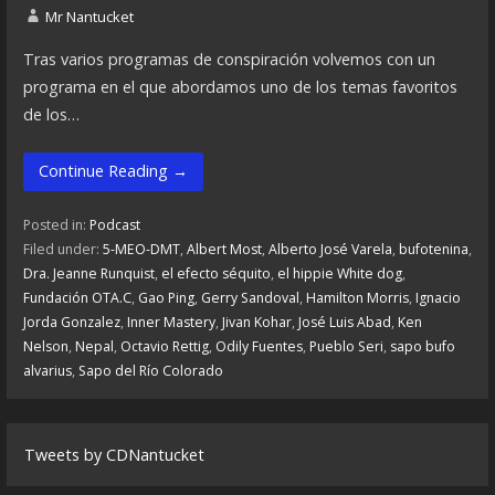
Mr Nantucket
Tras varios programas de conspiración volvemos con un
programa en el que abordamos uno de los temas favoritos
de los…
Continue Reading →
Posted in:
Podcast
Filed under:
5-MEO-DMT
,
Albert Most
,
Alberto José Varela
,
bufotenina
,
Dra. Jeanne Runquist
,
el efecto séquito
,
el hippie White dog
,
Fundación OTA.C
,
Gao Ping
,
Gerry Sandoval
,
Hamilton Morris
,
Ignacio
Jorda Gonzalez
,
Inner Mastery
,
Jivan Kohar
,
José Luis Abad
,
Ken
Nelson
,
Nepal
,
Octavio Rettig
,
Odily Fuentes
,
Pueblo Seri
,
sapo bufo
alvarius
,
Sapo del Río Colorado
Tweets by CDNantucket