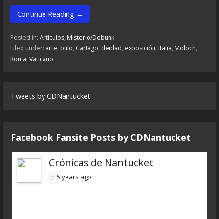
Continue Reading →
Posted in:
Artículos
,
Misterio/Debunk
Filed under:
arte
,
bulo
,
Cartago
,
deidad
,
exposición
,
Italia
,
Moloch
,
Roma
,
Vaticano
Tweets by CDNantucket
Facebook Fansite Posts by ‎CDNantucket
Crónicas de Nantucket
5 years ago
https://www.ivoox.com/cdn-6x04-8211-autopsias-
a-extraterrestres-audios-mp3_rf_66160898_1.html