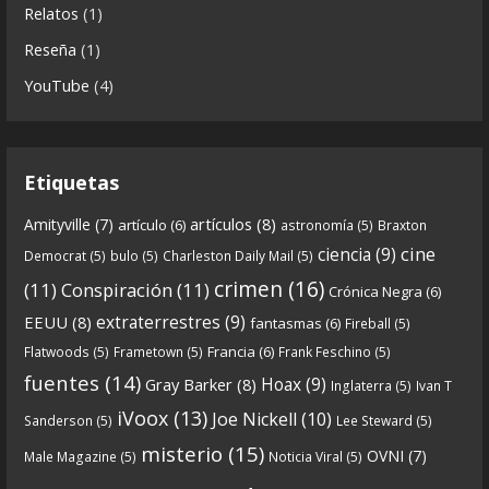
Relatos
(1)
6x02-8211-ras-ras-rasputin-el-monje-audios-
Reseña
(1)
mp3_rf_62723031_1.html
YouTube
(4)
En esta entrega traemos
...
See more
Etiquetas
8
0
View on facebook
artículos
(8)
Amityville
(7)
artículo
(6)
astronomía
(5)
Braxton
Crónicas de Nantucket
cine
ciencia
(9)
Democrat
(5)
bulo
(5)
Charleston Daily Mail
(5)
5 years ago
crimen
(16)
(11)
Conspiración
(11)
Crónica Negra
(6)
Crónicas De Nantucket on Twitter
extraterrestres
(9)
EEUU
(8)
fantasmas
(6)
Fireball
(5)
Francia
(6)
Flatwoods
(5)
Frametown
(5)
Frank Feschino
(5)
Próximamente en el
de Crónicas de
#Podcast
fuentes
(14)
Hoax
(9)
Gray Barker
(8)
Inglaterra
(5)
Ivan T
nantucket.
iVoox
(13)
Joe Nickell
(10)
Sanderson
(5)
Lee Steward
(5)
https://twitter.com/CDNantucket/status/13336753
misterio
(15)
OVNI
(7)
Male Magazine
(5)
Noticia Viral
(5)
52049274880?s=19